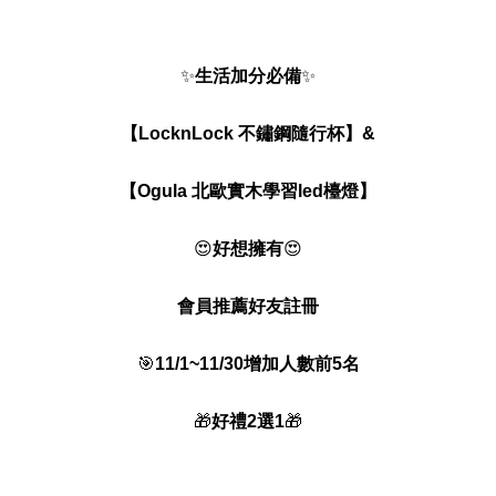
✨
生活加分必備
✨
【LocknLock 不鏽鋼隨行杯】&
【Ogula 北歐實木學習led檯燈】
😍
好想擁有
😍
會員推薦好友註冊
🎯
11/1~11/30增加人數前5名
🎁
好禮2選1
🎁