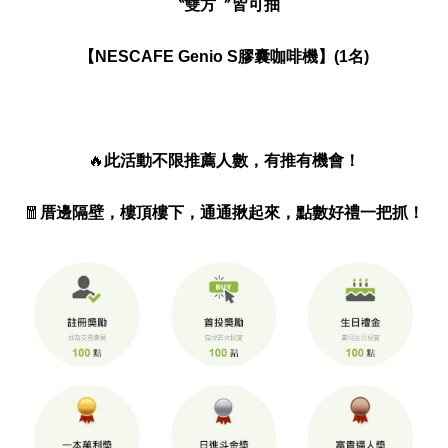
〝雙方〞皆可抽
【NESCAFE Genio S膠囊咖啡機】(1名)
🔥
此活動不限推薦人數，有推有機會！
🧧
厝邊隔壁，樓頂樓下，通通揪起來，點數好禮一把抓！