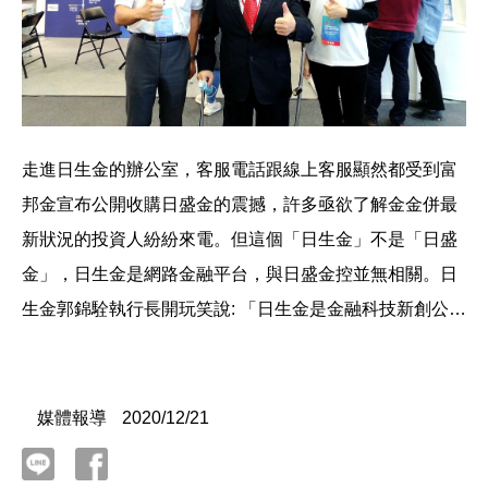
走進日生金的辦公室，客服電話跟線上客服顯然都受到富
邦金宣布公開收購日盛金的震撼，許多亟欲了解金金併最
新狀況的投資人紛紛來電。但這個「日生金」不是「日盛
金」，日生金是網路金融平台，與日盛金控並無相關。日
生金郭錦駩執行長開玩笑說: 「日生金是金融科技新創公
司，如果富邦金宣布用490億併購日生金，那祖墳都會冒
青煙了」
媒體報導
2020/12/21