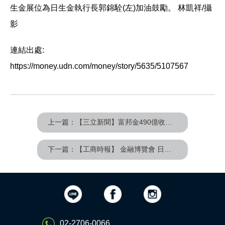
生金展位為日生金執行長郭錦駩(左)加油鼓勵。 林凱祥/攝
影
連結出處:
https://money.udn.com/money/story/5635/5107567
上一篇：【三立新聞】富邦金490億收購日盛金！毫不相干「日生金」烏龍上熱搜
下一篇：【工商時報】 金融博覽會 日昇金旗下Daily Gold日生金穩健投資獲青睞
02-2706-0066