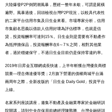
大陸爆發P2P倒閉潮風暴，歷經一整年未歇，可謂是屍橫
遍野。風暴過後，回頭檢視台灣P2P現況，以較具代表性
的二家平台信用市集及日生金來看。市場專家分析，信用
市集顧名思義以借款人信用好壞為評估標準，也就是信
貸，投資報酬率可達到15％。日生金則是需要有不動產作
為抵押擔保品，投資報酬率在6～7％之間，相對其他業
者，過於穩健保守，不過日生金目前仍是保持零違約率。
2019年日昇金互聯網成長快速，上半年斬獲台灣優良商標
競賽—理念傳達優等獎；2月旗下營運的債權商城平台滿
兩周年之際，全新改版的「日生金 Daily Gold」投資平台
上線。
名家系列座談講座，邀集不動產及金融業專家於金融研訓
院開講，請到中央存保局前總經理陳戰勝、台灣金融研訓