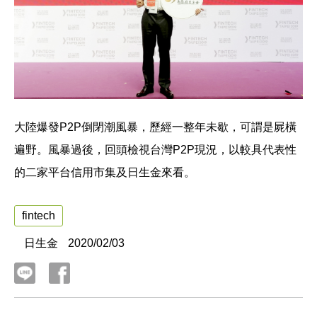
大陸爆發P2P倒閉潮風暴，歷經一整年未歇，可謂是屍橫
遍野。風暴過後，回頭檢視台灣P2P現況，以較具代表性
的二家平台信用市集及日生金來看。
fintech
日生金
2020/02/03